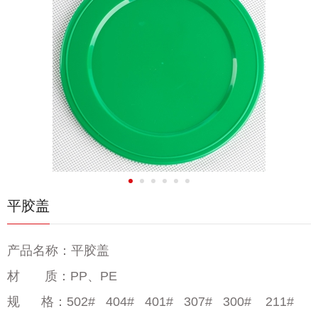
平胶盖
产品名称：平胶盖
材
质：PP、PE
规 格：502# 404# 401# 307# 300# 211#